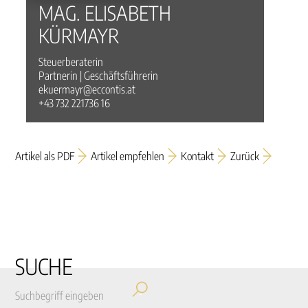
MAG. ELISABETH
KÜRMAYR
Steuerberaterin
Partnerin | Geschäftsführerin
ekuermayr@eccontis.at
+43 732 221736 16
Artikel als PDF
Artikel empfehlen
Kontakt
Zurück
SUCHE