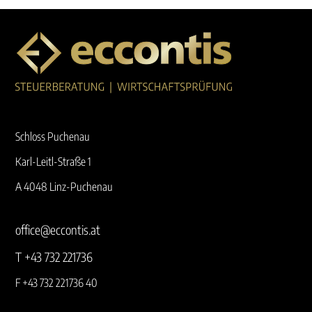
Schloss Puchenau
Karl-Leitl-Straße 1
A 4048 Linz-Puchenau
office@eccontis.at
T +43 732 221736
F +43 732 221736 40