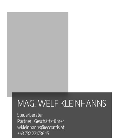
MAG. WELF KLEINHANNS
Steuerberater
Partner | Geschäftsführer
wkleinhanns@eccontis.at
+43 732 221736 15