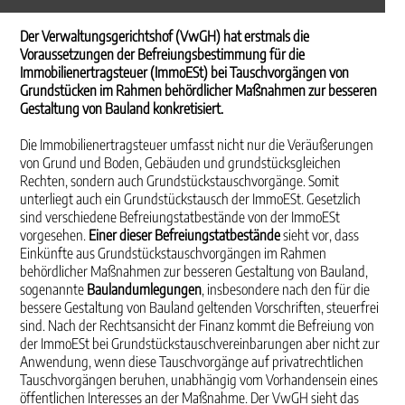
Der Verwaltungsgerichtshof (VwGH) hat erstmals die
Voraussetzungen der Befreiungsbestimmung für die
Immobilienertragsteuer (ImmoESt) bei Tauschvorgängen von
Grundstücken im Rahmen behördlicher Maßnahmen zur besseren
Gestaltung von Bauland konkretisiert.
Die Immobilienertragsteuer umfasst nicht nur die Veräußerungen
von Grund und Boden, Gebäuden und grundstücksgleichen
Rechten, sondern auch Grundstückstauschvorgänge. Somit
unterliegt auch ein Grundstückstausch der ImmoESt. Gesetzlich
sind verschiedene Befreiungstatbestände von der ImmoESt
vorgesehen.
Einer dieser Befreiungstatbestände
sieht vor, dass
Einkünfte aus Grundstückstauschvorgängen im Rahmen
behördlicher Maßnahmen zur besseren Gestaltung von Bauland,
sogenannte
Baulandumlegungen
, insbesondere nach den für die
bessere Gestaltung von Bauland geltenden Vorschriften, steuerfrei
sind. Nach der Rechtsansicht der Finanz kommt die Befreiung von
der ImmoESt bei Grundstückstauschvereinbarungen aber nicht zur
Anwendung, wenn diese Tauschvorgänge auf privatrechtlichen
Tauschvorgängen beruhen, unabhängig vom Vorhandensein eines
öffentlichen Interesses an der Maßnahme. Der VwGH sieht das