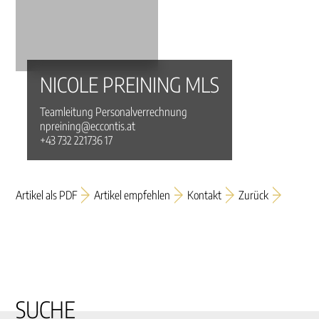
NICOLE PREINING MLS
Teamleitung Personalverrechnung
npreining@eccontis.at
+43 732 221736 17
Artikel als PDF
Artikel empfehlen
Kontakt
Zurück
SUCHE