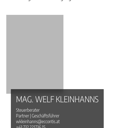
MAG. WELF KLEINHANNS
Steuerberater
Partner | Geschäftsführer
wkleinhanns@eccontis.at
+43 732 221736 15