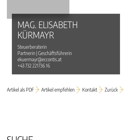
MAG. ELISABETH
KÜRMAYR
Steuerberaterin
Partnerin | Geschäftsführerin
ekuermayr@eccontis.at
+43 732 221736 16
Artikel als PDF
Artikel empfehlen
Kontakt
Zurück
SUCHE