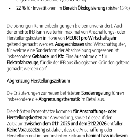
22 %
für Investitionen im
Bereich Ökologisierung
(bisher 15 %)
Die bisherigen Rahmenbedingungen bleiben unverändert. Auch
der erhöhte IFB kann weiterhin maximal von Anschaffungs- oder
Herstellungskosten in Höhe von
MEUR 1 pro Wirtschaftsjahr
geltend gemacht werden.
Ausgeschlossen
sind Wirtschaftsgüter,
für welche eine Sonderform der Abschreibung vorgesehen ist,
insbesondere
Gebäude
und
Kfz
. Eine Ausnahme gilt für
Elektrofahrzeuge
, für die der IFB aus ökologischen Gründen geltend
gemacht werden darf.
Abgrenzung Herstellungszeitraum
Die Erläuterungen zur neuen befristeten
Sonderregelung
führen
insbesondere die
Abgrenzungsthematik
im Detail aus.
Die erhöhten Prozentsätze kommen
für Anschaffungs- oder
Herstellungskosten
zur Anwendung, soweit diese auf den
Zeitraum
zwischen dem 01.11.2025 und dem 31.12.2026
entfallen.
Keine Voraussetzung
ist daher, dass die Anschaffung oder
Herstellung erst im begünstigten Zeitraum
beginnt bzw in diesem