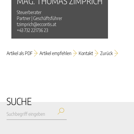
MAG. THOMAS ZIMPRICH
Steuerberater
Partner | Geschäftsführer
tzimprich@eccontis.at
+43 732 221736 23
Artikel als PDF
Artikel empfehlen
Kontakt
Zurück
SUCHE