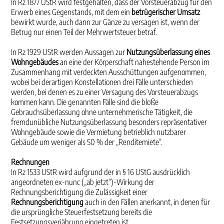
In Rz 1877 UStR wird festgehalten, dass der Vorsteuerabzug für den
Erwerb eines Gegenstands, mit dem ein
betrügerischer Umsatz
bewirkt wurde, auch dann zur Gänze zu versagen ist, wenn der
Betrug nur einen Teil der Mehrwertsteuer betraf.
In Rz 1929 UStR werden Aussagen zur
Nutzungsüberlassung eines
Wohngebäudes
an eine der Körperschaft nahestehende Person im
Zusammenhang mit verdeckten Ausschüttungen aufgenommen,
wobei bei derartigen Konstellationen drei Fälle unterschieden
werden, bei denen es zu einer Versagung des Vorsteuerabzugs
kommen kann. Die genannten Fälle sind die bloße
Gebrauchsüberlassung ohne unternehmerische Tätigkeit, die
fremdunübliche Nutzungsüberlassung besonders repräsentativer
Wohngebäude sowie die Vermietung betrieblich nutzbarer
Gebäude um weniger als 50 % der „Renditemiete“.
Rechnungen
In Rz 1533 UStR wird aufgrund der in § 16 UStG ausdrücklich
angeordneten ex-nunc („ab jetzt“)-Wirkung der
Rechnungsberichtigung die Zulässigkeit einer
Rechnungsberichtigung
auch in den Fällen anerkannt, in denen für
die ursprüngliche Steuerfestsetzung bereits die
Festsetzungsverjährung eingetreten ist.