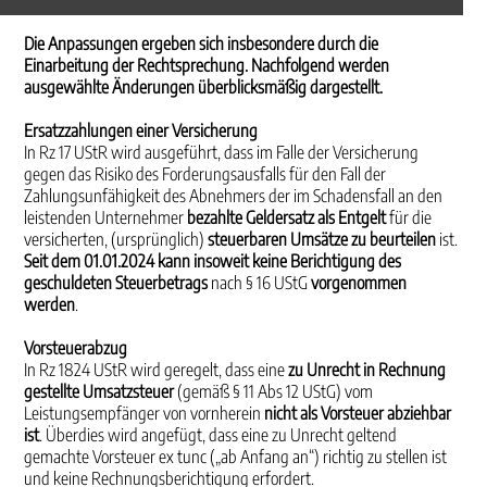
Die Anpassungen ergeben sich insbesondere durch die
Einarbeitung der Rechtsprechung. Nachfolgend werden
ausgewählte Änderungen überblicksmäßig dargestellt.
Ersatzzahlungen einer Versicherung
In Rz 17 UStR wird ausgeführt, dass im Falle der Versicherung
gegen das Risiko des Forderungsausfalls für den Fall der
Zahlungsunfähigkeit des Abnehmers der im Schadensfall an den
leistenden Unternehmer
bezahlte Geldersatz als Entgelt
für die
versicherten, (ursprünglich)
steuerbaren Umsätze zu beurteilen
ist.
Seit dem 01.01.2024 kann insoweit keine Berichtigung des
geschuldeten Steuerbetrags
nach § 16 UStG
vorgenommen
werden
.
Vorsteuerabzug
In Rz 1824 UStR wird geregelt, dass eine
zu Unrecht in Rechnung
gestellte Umsatzsteuer
(gemäß § 11 Abs 12 UStG) vom
Leistungsempfänger von vornherein
nicht als Vorsteuer abziehbar
ist
. Überdies wird angefügt, dass eine zu Unrecht geltend
gemachte Vorsteuer ex tunc („ab Anfang an“) richtig zu stellen ist
und keine Rechnungsberichtigung erfordert.