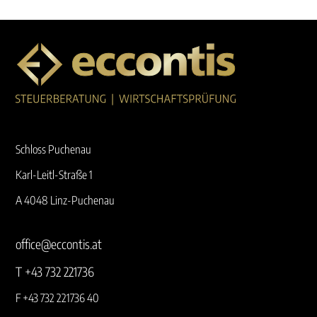
Schloss Puchenau
Karl-Leitl-Straße 1
A 4048 Linz-Puchenau
office@eccontis.at
T +43 732 221736
F +43 732 221736 40