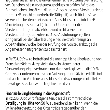
liegt eine ausschließliche unternehmerische Nutzung (Vermietung)
vor. Daneben ist ein Vorsteuerausschluss zu prüfen. Wird das
Fahrrad neben Umsätzen, die zum Ausschluss vom Vorsteuerabzug
führen (zB unecht steuerbefreite Tätigkeit), auch für Umsätze
verwendet, bei denen ein solcher Ausschluss nicht eintritt (zB
Vermietung des Fahrrads), hat der Unternehmer die
Vorsteuerbeträge in abziehbare und nicht abziehbare
Vorsteuerbeträge aufzuteilen. Diese Ausführungen gelten
sinngemäß bei der Überlassung eines Elektrofahrzeugs an
Arbeitnehmer, wobei bei der Prüfung des Vorsteuerabzugs die
Angemessenheitsgrenzen zu beachten ist.
In Rz 75 UStR wird betreffend die unentgeltliche Überlassung von
Dienstfahrrädern klargestellt, dass ein steuer-barer
Verwendungseigenverbrauch nur dann vorliegt, wenn die 10 %-
Grenze der unternehmerischen Nutzung grundsätzlich erfüllt sind
und auch kein Vorsteuerausschluss Rechtswirkungen entfaltet. Ein
freiwilliger Sozialaufwand liegt hier nicht vor.
Finanzielle Eingliederung in die Organschaft
In Rz 236 UStR wird festgehalten, dass die stimmrechtliche
Beteiligung in Höhe von 50 %
ausreichend sein kann, wenn die
Willensdurchsetzung des Organträgers gegenüber der