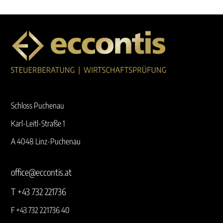
Schloss Puchenau
Karl-Leitl-Straße 1
A 4048 Linz-Puchenau
office@eccontis.at
T +43 732 221736
F +43 732 221736 40