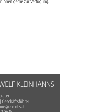
 Ihnen gerne zur Verfügung.
WELF KLEINHANNS
erater
| Geschäftsführer
nns@eccontis.at
21736 15