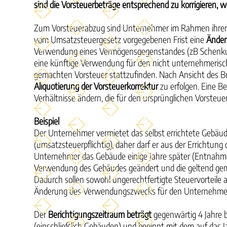
sind die Vorsteuerbeträge entsprechend zu korrigieren,
Zum Vorsteuerabzug sind Unternehmer im Rahmen ihrer un
vom Umsatzsteuergesetz vorgegebenen Frist eine
Änder
Verwendung eines Vermögensgegenstandes (zB Schenkung
eine künftige Verwendung für den nicht unternehmerische
gemachten Vorsteuer stattzufinden. Nach Ansicht des B
Aliquotierung der Vorsteuerkorrektur
zu erfolgen. Eine B
Verhältnisse ändern, die für den ursprünglichen Vorst
Beispiel
Der Unternehmer vermietet das selbst errichtete Gebäu
(umsatzsteuerpflichtig), daher darf er aus der Errichtu
Unternehmer das Gebäude einige Jahre später (Entnahme
Verwendung des Gebäudes geändert und die geltend gemac
Dadurch sollen sowohl ungerechtfertigte Steuervorteile al
Änderung des Verwendungszwecks für den Unternehmer
Der
Berichtigungszeitraum beträgt
gegenwärtig 4 Jahre
(einschließlich Gebäuden) und beginnt mit dem auf das 