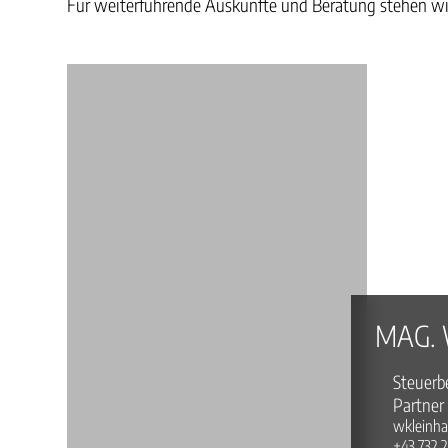
Für weiterführende Auskünfte und Beratung stehen wir
MAG. 
Steuerb
Partner 
wkleinha
+43 732 2