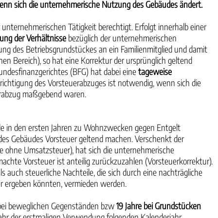
 wenn sich die unternehmerische Nutzung des Gebäudes ändert.
ternehmerischen Tätigkeit berechtigt. Erfolgt innerhalb einer
ung der Verhältnisse
bezüglich der unternehmerischen
 des Betriebsgrundstückes an ein Familienmitglied und damit
n Bereich), so hat eine Korrektur der ursprünglich geltend
undesfinanzgerichtes (BFG) hat dabei eine
tageweise
erichtigung des Vorsteuerabzuges ist notwendig, wenn sich die
euerabzug maßgebend waren.
de in den ersten Jahren zu Wohnzwecken gegen Entgelt
ng des Gebäudes Vorsteuer geltend machen. Verschenkt der
 ohne Umsatzsteuer), hat sich die unternehmerische
hte Vorsteuer ist anteilig zurückzuzahlen (Vorsteuerkorrektur).
s auch steuerliche Nachteile, die sich durch eine nachträgliche
 ergeben könnten, vermieden werden.
 bei beweglichen Gegenständen bzw
19 Jahre bei Grundstücken
Jahr der erstmaligen Verwendung folgenden Kalenderjahr.