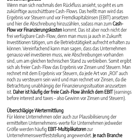
Wenn man sich nochmals den Rückfluss ansieht, so geht es um
zukünftige ausschüttbare Cash-Flows. Das heißt man wird das
Ergebnis vor Steuern und vor Fremdkapitalzinsen (EBIT) ansetzen
und hier die Abschreibung hinzuzählen, sodass man zum
Cash-
Flow vor Finanzierungskosten
kommt. Das ist aber noch nicht der
frei verfügbare Cash-Flow, denn man muss ja auch in Zukunft
Investitionen tätigen, um die Betriebstätigkeit aufrecht erhalten zu
können. Vereinfachend kann man sagen, dass das Unternehmen
genauso viel investieren muss, wie Abschreibungen vorhanden
sind, um am gleichen technischen Stand zu verbleiben. Somit ergibt
sich als freier Cash-Flow das Ergebnis vor Zinsen und Steuern. Man
rechnet mit dem Ergebnis vor Steuern, da jede Art von „ROI“ auch
noch zu versteuern sein wird und man rechnet vor Zinsen, da die
Betrachtung unabhängig der Finanzierungssituation anzusetzen
ist.
Daher ist häufig der freie Cash-Flow ähnlich dem EBIT
(earnings
before interest and taxes – also Gewinn vor Zinsen und Steuern).
Überschlägige Wertermittlung
Für kleine Unternehmen oder auch zur Plausibilisierung der
ermittelten Unternehmens-werte für Unternehmen jedweder
Größe werden häufig
EBIT-Multiplikatoren
zur
Unternehmenswertfeststellung angewendet.
Je nach Branche