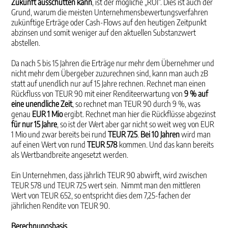
Zukunft ausschütten kann
, ist der mögliche „ROI“. Dies ist auch der
Grund, warum die meisten Unternehmensbewertungsverfahren
zukünftige Erträge oder Cash-Flows auf den heutigen Zeitpunkt
abzinsen und somit weniger auf den aktuellen Substanzwert
abstellen.
Da nach 5 bis 15 Jahren die Erträge nur mehr dem Über­nehmer und
nicht mehr dem Übergeber zuzurechnen sind, kann man auch zB
statt auf unendlich nur auf 15 Jahre rechnen. Rechnet man einen
Rückfluss von TEUR 90 mit einer Renditeerwartung von
9 % auf
eine unendliche Zeit
, so rechnet man TEUR 90 durch 9 %, was
genau
EUR 1 Mio
ergibt. Rechnet man hier die Rückflüsse abgezinst
für nur 15 Jahre
, so ist der Wert aber gar nicht so weit weg von EUR
1 Mio und zwar bereits bei rund
TEUR 725
.
Bei 10 Jahren
wird man
auf einen Wert von rund
TEUR 578
kommen. Und das kann bereits
als Wertband­breite angesetzt werden.
Ein Unter­nehmen, dass jährlich TEUR 90 abwirft, wird zwischen
TEUR 578 und TEUR 725 wert sein. Nimmt man den mittleren
Wert von TEUR 652, so entspricht dies dem 7,25-fachen der
jährlichen Rendite von TEUR 90.
Berechnungsbasis