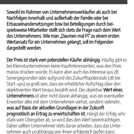
Sowohl im Rahmen von Unternehmensverkäufen als auch bei
Nachfolgen innerhalb und außer­halb der Familie oder bei
Erbauseinandersetzungen bzw bei Beteiligungen durch bei­
spielsweise Mitar­beiter stellt sich stets die Frage nach dem Wert
des Unternehmens. Wie man „Daumen mal Pi“ zu einem ersten
Wertansatz für ein Unternehmen gelangt, soll im Folgenden
dargestellt werden.
Der Preis ist stark vom potenziellen Käufer abhängig
. Häufig gibt es
bei Kleinstunternehmen keine Kaufinteressenten, was den Preis
massiv drücken würde. Es kann aber auch das Interesse aus zB
Synergiegründen oder aufgrund des Zukunftspotenzials (zB bei
Start-ups) so groß sein, dass ein erheblicher Aufschlag über den
objekti­vierten Wert hinaus bezahlt wird. Der objektive
Wert eines
Unter­nehmens
ist aber nicht davon abhängig, was ein eventueller
Erwerber alles mit dem Unternehmen vorhat, sondern vielmehr,
was auf Basis der aktuellen Grundlagen in der Zukunft
prognostisch an Ertrag zu erwirtschaften ist
. Hängt der Erfolg sehr
stark vom Übergeber ab, so wird dies den Wert beeinträchtigen.
Daher sollten Unternehmer stets daran arbeiten, dass das Unter­
nehmen auch unabhängig von ihnen erfolgreich laufen kann.