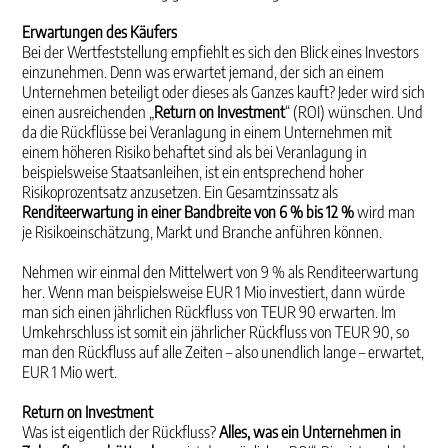
Erwartungen des Käufers
Bei der Wertfeststellung empfiehlt es sich den Blick eines Investors
einzunehmen. Denn was er­wartet jemand, der sich an einem
Unternehmen beteiligt oder dieses als Ganzes kauft? Jeder wird sich
einen ausreichenden „
Return on Investment
“ (ROI) wünschen. Und
da die Rückflüsse bei Ver­anlagung in einem Unternehmen mit
einem höheren Risiko behaftet sind als bei Veranlagung in
beispielsweise Staatsanleihen, ist ein entsprechend hoher
Risikoprozentsatz anzusetzen. Ein Gesamt­zinssatz als
Renditeerwartung in einer Bandbreite von 6 % bis 12 %
wird man
je Risikoeinschätzung, Markt und Branche anführen können.
Nehmen wir einmal den Mittelwert von 9 % als Renditeer­wartung
her. Wenn man beispielsweise EUR 1 Mio investiert, dann würde
man sich einen jährlichen Rückfluss von TEUR 90 erwarten. Im
Umkehrschluss ist somit ein jährlicher Rückfluss von TEUR 90, so
man den Rückfluss auf alle Zeiten – also unendlich lange – erwartet,
EUR 1 Mio wert.
Return on Investment
Was ist eigentlich der Rückfluss?
Alles, was ein Unternehmen in